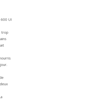
e 600 UI
x trop
ains
ait
nourris
jour.
 de
 deux
La