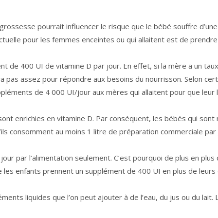
rossesse pourrait influencer le risque que le bébé souffre d’une
tuelle pour les femmes enceintes ou qui allaitent est de prendr
t de 400 UI de vitamine D par jour. En effet, si la mère a un tau
ndra pas assez pour répondre aux besoins du nourrisson. Selon cert
ppléments de 4 000 UI/jour aux mères qui allaitent pour que leur l
nt enrichies en vitamine D. Par conséquent, les bébés qui sont 
ils consomment au moins 1 litre de préparation commerciale par 
r jour par l’alimentation seulement. C’est pourquoi de plus en plus
 les enfants prennent un supplément de 400 UI en plus de leurs
nts liquides que l’on peut ajouter à de l’eau, du jus ou du lait. 