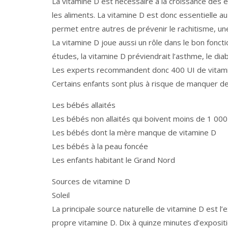
La vitamine D est nécessaire à la croissance des e
les aliments. La vitamine D est donc essentielle 
permet entre autres de prévenir le rachitisme, un
La vitamine D joue aussi un rôle dans le bon fonc
études, la vitamine D préviendrait l’asthme, le dia
Les experts recommandent donc 400 UI de vitamine
Certains enfants sont plus à risque de manquer de
Les bébés allaités
Les bébés non allaités qui boivent moins de 1 00
Les bébés dont la mère manque de vitamine D
Les bébés à la peau foncée
Les enfants habitant le Grand Nord
Sources de vitamine D
Soleil
La principale source naturelle de vitamine D est l’e
propre vitamine D. Dix à quinze minutes d’expositi