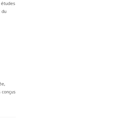
s études
t du
ée,
s conçus