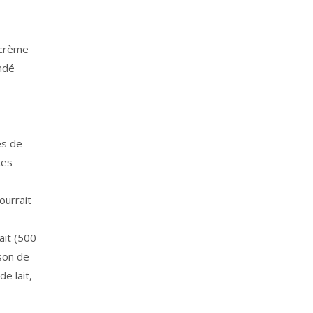
a crème
andé
és de
Les
ourrait
ait (500
sson de
de lait,