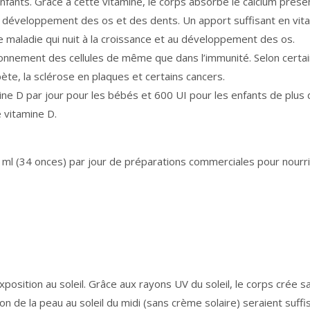
nfants. Grâce à cette vitamine, le corps absorbe le calcium prése
au développement des os et des dents. Un apport suffisant en vit
e maladie qui nuit à la croissance et au développement des os.
tionnement des cellules de même que dans l’immunité. Selon certa
bète, la sclérose en plaques et certains cancers.
 D par jour pour les bébés et 600 UI pour les enfants de plus d
 vitamine D.
0 ml (34 onces) par jour de préparations commerciales pour nourr
xposition au soleil. Grâce aux rayons UV du soleil, le corps crée s
on de la peau au soleil du midi (sans crème solaire) seraient suff