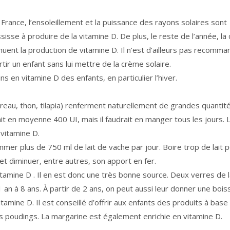
France, l’ensoleillement et la puissance des rayons solaires sont
ssisse à produire de la vitamine D. De plus, le reste de l’année, l
nuent la production de vitamine D. Il n’est d’ailleurs pas recomm
tir un enfant sans lui mettre de la crème solaire.
 en vitamine D des enfants, en particulier l’hiver.
eau, thon, tilapia) renferment naturellement de grandes quantit
t en moyenne 400 UI, mais il faudrait en manger tous les jours. 
vitamine D.
 plus de 750 ml de lait de vache par jour. Boire trop de lait p
 et diminuer, entre autres, son apport en fer.
 vitamine D . Il en est donc une très bonne source. Deux verres de l
 an à 8 ans. À partir de 2 ans, on peut aussi leur donner une boi
tamine D. Il est conseillé d’offrir aux enfants des produits à base 
poudings. La margarine est également enrichie en vitamine D.