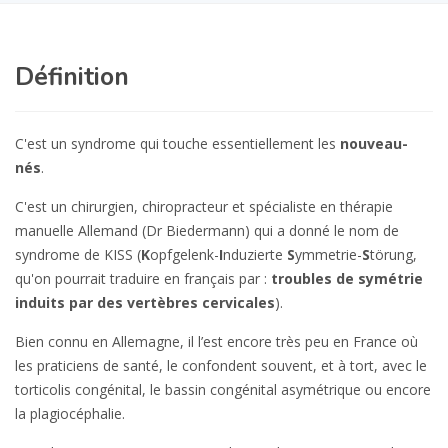
Définition
C'est un syndrome qui touche essentiellement les
nouveau-
nés
.
C'est un chirurgien, chiropracteur et spécialiste en thérapie
manuelle Allemand (Dr Biedermann) qui a donné le nom de
syndrome de KISS (
K
opfgelenk-
I
nduzierte
S
ymmetrie-
S
törung,
qu'on pourrait traduire en français par :
troubles de symétrie
induits par des vertèbres cervicales
).
Bien connu en Allemagne, il l’est encore très peu en France où
les praticiens de santé, le confondent souvent, et à tort, avec le
torticolis congénital, le bassin congénital asymétrique ou encore
la plagiocéphalie.