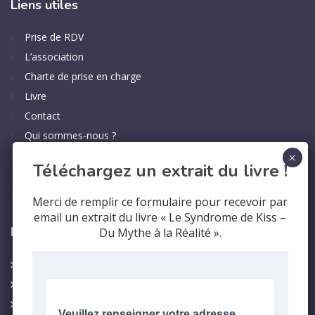
Liens
utiles
Prise de RDV
L’association
Charte de prise en charge
Livre
Contact
Qui sommes-nous ?
Politique de confidentialité
Téléchargez un extrait du livre !
Mentions légales
English
Merci de remplir ce formulaire pour recevoir par
email un extrait du livre « Le Syndrome de Kiss –
Le
syndrome
Du Mythe à la Réalité ».
Le syndrome
Les symptomes
Foire aux questions