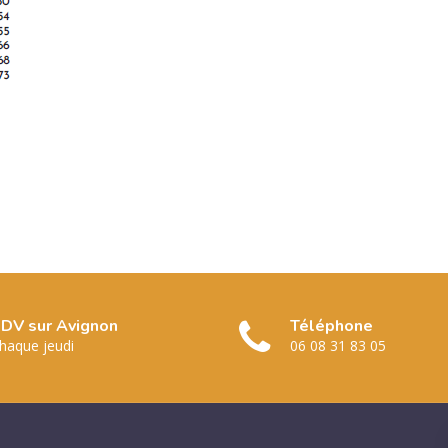
DV sur Avignon
Téléphone
haque jeudi
06 08 31 83 05