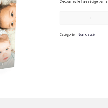
Découvrez le livre rédigé par l
quantité
de
Livre
"Le
Catégorie :
Non classé
Syndrome
de
Kiss"