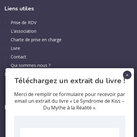
Liens
utiles
Prise de RDV
L’association
Charte de prise en charge
Livre
Contact
Qui sommes-nous ?
Politique de confidentialité
Téléchargez un extrait du livre !
Mentions légales
English
Merci de remplir ce formulaire pour recevoir par
email un extrait du livre « Le Syndrome de Kiss –
Le
syndrome
Du Mythe à la Réalité ».
Le syndrome
Les symptomes