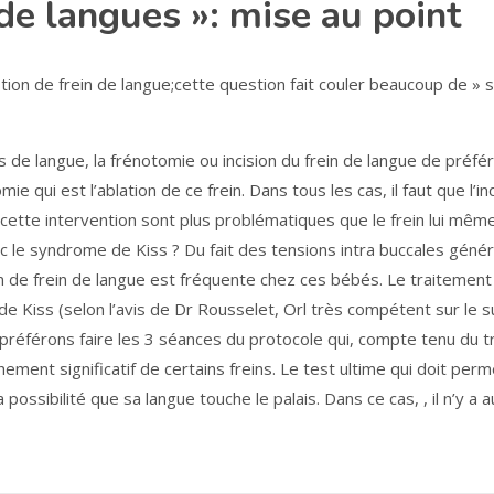
de langues »: mise au point
on de frein de langue;cette question fait couler beaucoup de » s
ins de langue, la frénotomie ou incision du frein de langue de préfé
ie qui est l’ablation de ce frein. Dans tous les cas, il faut que l’in
cette intervention sont plus problématiques que le frein lui même
ec le syndrome de Kiss ? Du fait des tensions intra buccales géné
ion de frein de langue est fréquente chez ces bébés. Le traitement
 de Kiss (selon l’avis de Dr Rousselet, Orl très compétent sur le su
s préférons faire les 3 séances du protocole qui, compte tenu du tr
ement significatif de certains freins. Le test ultime qui doit per
ossibilité que sa langue touche le palais. Dans ce cas, , il n’y a 