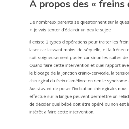
A propos des « freins 
De nombreux parents se questionnent sur la questi
« .Je vais tenter d’éclaircir un peu le sujet:
il existe 2 types d’opérations pour traiter les fre
laser car laissant moins. de séquelle, et la frénectom
soit soigneusement posée car sinon les suites de 
Quand faire cette intervention et quel rapport av
le blocage de la jonction crânio-cervicale, la tens
chirurgical du frein n’améliore en rien le syndrome
Aussi avant de poser l’indication chirurgicale, nou
effectué sur la langue peuvent permettre un relâch
de décider quel bébé doit être opéré ou non est la p
intérêt a faire cette intervention.