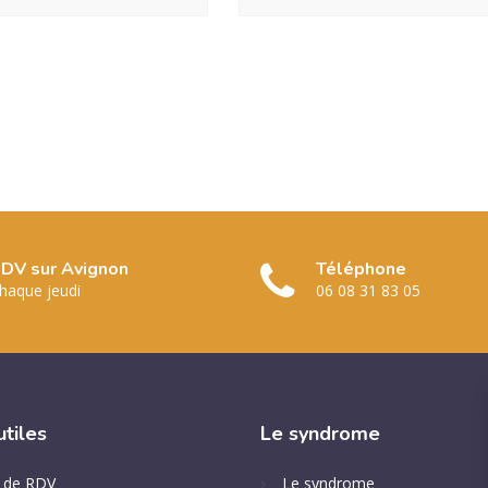
DV sur Avignon
Téléphone
haque jeudi
06 08 31 83 05
utiles
Le
syndrome
e de RDV
Le syndrome