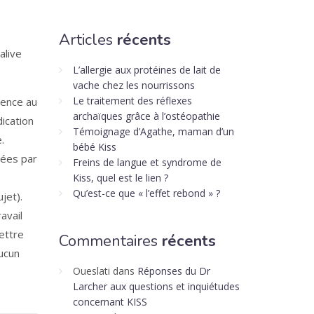
Articles
récents
alive
L’allergie aux protéines de lait de
vache chez les nourrissons
Le traitement des réflexes
rence au
archaïques grâce à l’ostéopathie
dication
Témoignage d’Agathe, maman d’un
.
bébé Kiss
rées par
Freins de langue et syndrome de
Kiss, quel est le lien ?
Qu’est-ce que « l’effet rebond » ?
jet).
avail
mettre
Commentaires
récents
aucun
Oueslati
dans
Réponses du Dr
Larcher aux questions et inquiétudes
concernant KISS