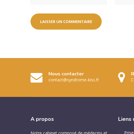
Nous contacter
R
contact@syndrome-kiss.fr
C
A
propos
Liens
Pris
Notre cabinet composé de médecins et