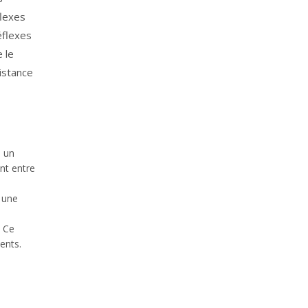
flexes
éflexes
 le
istance
u un
nt entre
 une
. Ce
ents.