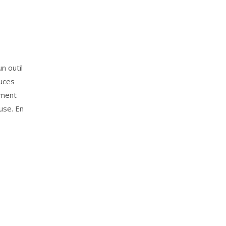
n outil
ouces
ement
use. En