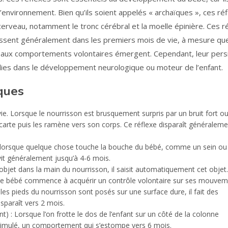
l’environnement. Bien qu’ils soient appelés « archaïques », ces ré
erveau, notamment le tronc cérébral et la moelle épinière. Ces r
issent généralement dans les premiers mois de vie, à mesure que
eaux comportements volontaires émergent. Cependant, leur pers
lies dans le développement neurologique ou moteur de l’enfant.
ïques
urvie. Lorsque le nourrisson est brusquement surpris par un bruit fort o
écarte puis les ramène vers son corps. Ce réflexe disparaît généraleme
he lorsque quelque chose touche la bouche du bébé, comme un sein ou
urvit généralement jusqu’à 4-6 mois.
objet dans la main du nourrisson, il saisit automatiquement cet objet
 le bébé commence à acquérir un contrôle volontaire sur ses mouvem
es pieds du nourrisson sont posés sur une surface dure, il fait des
sparaît vers 2 mois.
t) : Lorsque l’on frotte le dos de l’enfant sur un côté de la colonne
 stimulé, un comportement qui s’estompe vers 6 mois.