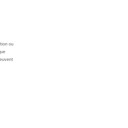
tion ou
que
peuvent