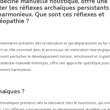
decine manuelle holistique, offre une
ter les réflexes archaïques persistants
armonieux. Que sont ces réflexes et
téopathie ?
ontaires présents dès la naissance et qui disparaissent au fur e
t un rôle essentiel dans le processus de maturation neurologiqu
 peuvent perturber le développement moteur, émotionnel et cogniti
 médecine manuelle holistique, offre une approche spécifique pour 
pement harmonieux.
haïques ?
matiques présents dès la naissance chez le nourrisson, qui con
s. Ces réflexes sont essentiels au développement du bébé, car il