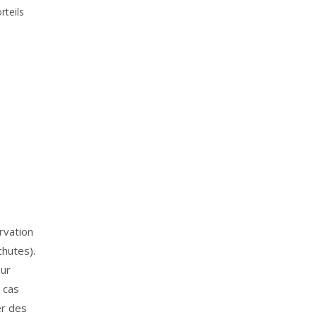
rteils
ervation
chutes).
eur
 cas
er des