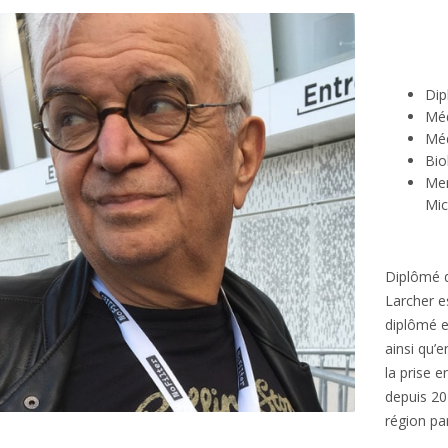
Dip
Méd
Méd
Bio
Mem
Mic
Diplômé d
Larcher e
diplômé e
ainsi qu’
la prise e
depuis 20
région pa