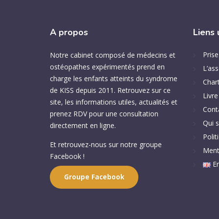
A
propos
Liens
Pris
Notre cabinet composé de médecins et
ostéopathes expérimentés prend en
L’ass
charge les enfants atteints du syndrome
Chart
de KISS depuis 2011. Retrouvez sur ce
Livre
site, les informations utiles, actualités et
Cont
prenez RDV pour une consultation
Qui 
directement en ligne.
Polit
Et retrouvez-nous sur notre groupe
Ment
Facebook !
En
Groupe Facebook