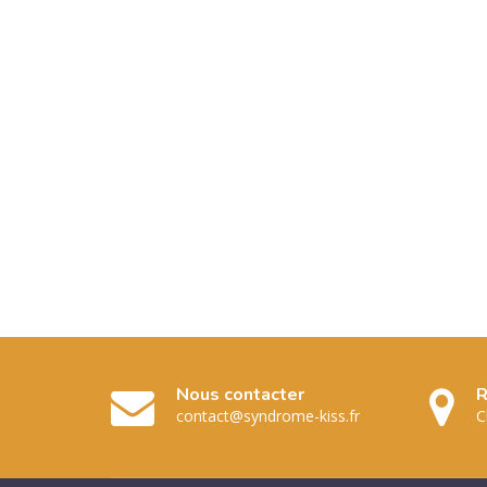
Nous contacter
R
contact@syndrome-kiss.fr
C