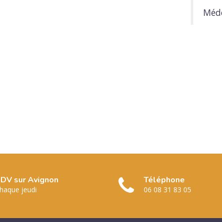
Méde
DV sur Avignon
Téléphone
haque jeudi
06 08 31 83 05