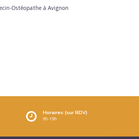
cin-Ostéopathe à Avignon
Horaires (sur RDV)
9h-19h